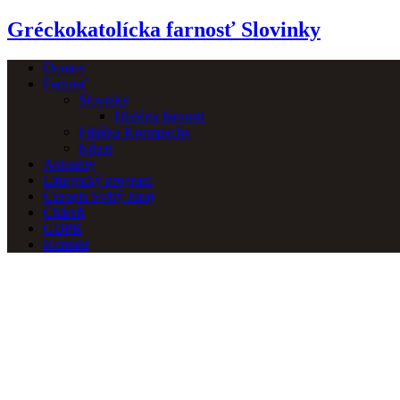
Gréckokatolícka farnosť Slovinky
Domov
Farnosť
Slovinky
História farnosti
Filiálka Krompachy
Kňazi
Aktuality
Liturgický program
Časopis Svätý Juraj
Čitáreň
GDPR
Kontakt