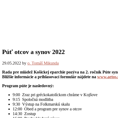
Púť otcov a synov 2022
29.05.2022
by
o. Tomáš Mikunda
Rada pre mládež Košickej eparchie pozýva na 2. ročník Púte syno
Bližšie informácie a prihlasovací formulár nájdete na
www.aetos.
Program púte je nasledovný:
9:00 Zraz pri gréckokatolíckom chráme v Kojšove
9:15 Spoločná modlitba
9:30 Výstup na Folkmarskú skalu
12:00 Obed a program pre synov a otcov
14:30 Zostup